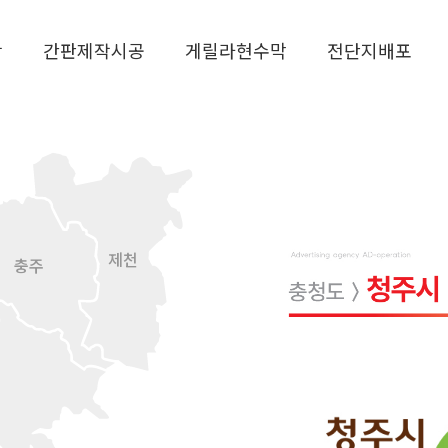
작
간판제작시공
게릴라현수막
전단지배포
제천
충주