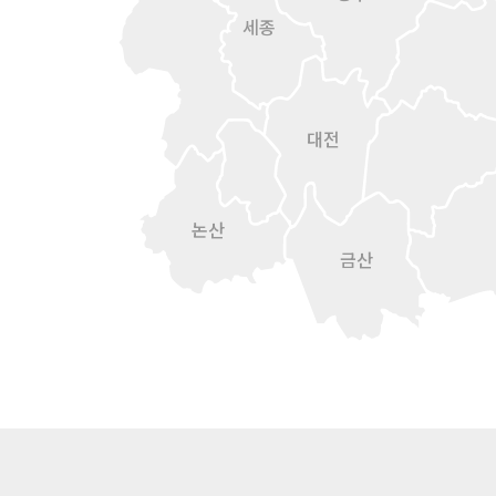
세종
대전
논산
금산