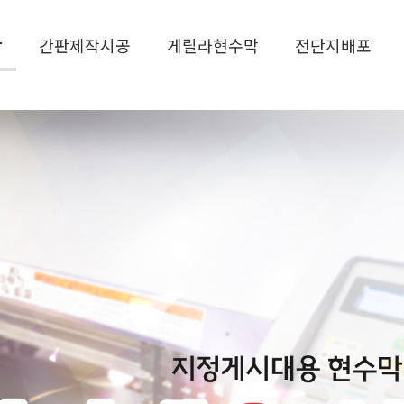
작
간판제작시공
게릴라현수막
전단지배포